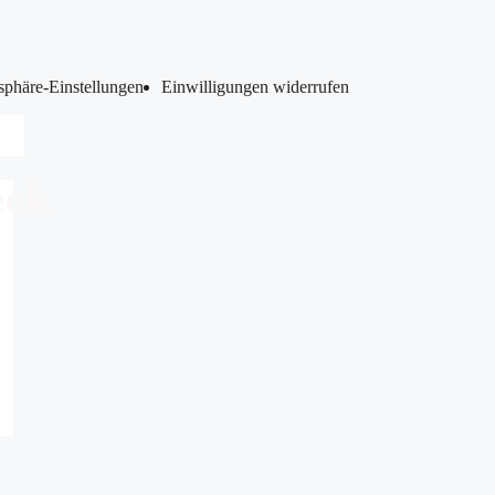
tsphäre-Einstellungen
Einwilligungen widerrufen
eck