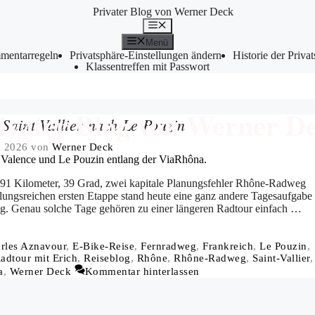
Menü
Menü
entarregeln
Privatsphäre-Einstellungen ändern
Historie der Priva
Klassentreffen mit Passwort
ivater Blog von Werner D
Saint-Vallier nach Le Pouzin
i 2026
von
Werner Deck
 91 Kilometer, 39 Grad, zwei kapitale Planungsfehler Rhône-Radweg
ungsreichen ersten Etappe stand heute eine ganz andere Tagesaufgabe
g. Genau solche Tage gehören zu einer längeren Radtour einfach …
rles Aznavour
,
E-Bike-Reise
,
Fernradweg
,
Frankreich
,
Le Pouzin
,
adtour mit Erich
,
Reiseblog
,
Rhône
,
Rhône-Radweg
,
Saint-Vallier
,
a
,
Werner Deck
Kommentar hinterlassen