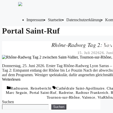
Zum
Inhalt
springen
Impressum
Startseite
Datenschutzerklärung
Komm
Portal Saint-Ruf
Pr
Rhône-Radweg Tag 2: Von 
15. Juli 2026
26. Jun
Donnerstag, 25. Juni 2026. Erster Tag Rhône-Radweg Lyon Sarras –
Tag 2: Entspannt entlang der Rhône bis Le Pouzin Nach der abwechsl
auf dem Programm. Weniger spektakulär, dafür angenehm gleichmäßi
Weiterlesen
Kategorien
Schlagwörter
Radtouren
,
Reisebericht
Cathédrale Saint-Apollinaire
,
Cha
Marc Seguin
,
Portal Saint-Ruf
,
Radreise
,
Radtour Frankreich
,
R
Tournon-sur-Rhône
,
Valence
,
ViaRhôn
Suchen
Suchen