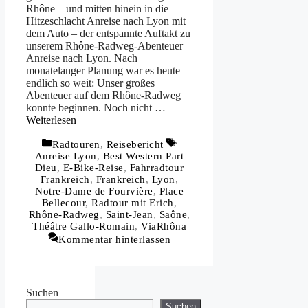
Rhône – und mitten hinein in die
Hitzeschlacht Anreise nach Lyon mit
dem Auto – der entspannte Auftakt zu
unserem Rhône-Radweg-Abenteuer
Anreise nach Lyon. Nach
monatelanger Planung war es heute
endlich so weit: Unser großes
Abenteuer auf dem Rhône-Radweg
konnte beginnen. Noch nicht …
Weiterlesen
Kategorien
Schlagwörter
Radtouren
,
Reisebericht
Anreise Lyon
,
Best Western Part
Dieu
,
E-Bike-Reise
,
Fahrradtour
Frankreich
,
Frankreich
,
Lyon
,
Notre-Dame de Fourvière
,
Place
Bellecour
,
Radtour mit Erich
,
Rhône-Radweg
,
Saint-Jean
,
Saône
,
Théâtre Gallo-Romain
,
ViaRhôna
Kommentar hinterlassen
Suchen
Suchen