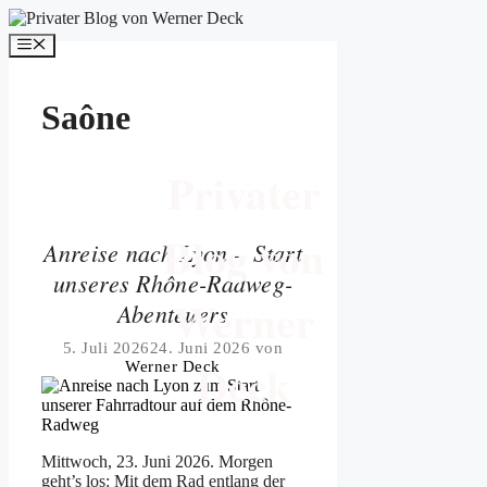
Zum
Inhalt
Menü
springen
Saône
Privater
Blog von
Anreise nach Lyon – Start
unseres Rhône-Radweg-
Werner
Abenteuers
5. Juli 2026
24. Juni 2026
von
Deck
Werner Deck
Mittwoch, 23. Juni 2026. Morgen
geht’s los: Mit dem Rad entlang der