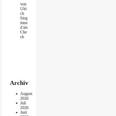
von
Ulri
ch
Sieg
mun
d im
Che
ck
Archiv
August
2026
Juli
2026
Juni