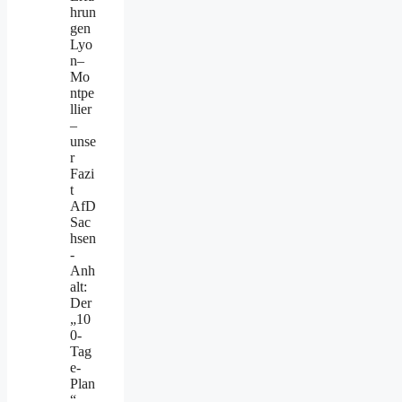
hrun
gen
Lyo
n–
Mo
ntpe
llier
–
unse
r
Fazi
t
AfD
Sac
hsen
-
Anh
alt:
Der
„10
0-
Tag
e-
Plan
“