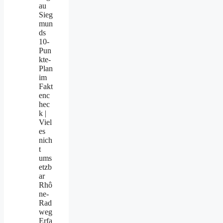
au
Sieg
mun
ds
10-
Pun
kte-
Plan
im
Fakt
enc
hec
k |
Viel
es
nich
t
ums
etzb
ar
Rhô
ne-
Rad
weg
Erfa