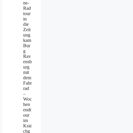
ne-
Rad
tour
in
die
Zeit
ung
kam
Bur
g
Rav
ensb
urg
mit
dem
Fahr
rad
–
Woc
hen
endt
our
im
Krai
chg