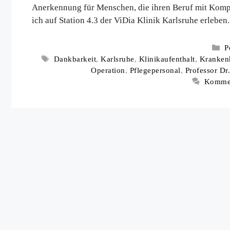
Anerkennung für Menschen, die ihren Beruf mit Komp
ich auf Station 4.3 der ViDia Klinik Karlsruhe erleben.
K
P
Schlagwörter
Dankbarkeit
,
Karlsruhe
,
Klinikaufenthalt
,
Kranken
Operation
,
Pflegepersonal
,
Professor Dr
Kommen