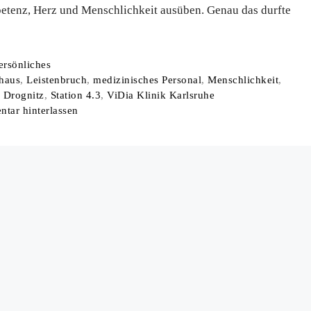
etenz, Herz und Menschlichkeit ausüben. Genau das durfte
ategorien
ersönliches
haus
,
Leistenbruch
,
medizinisches Personal
,
Menschlichkeit
,
. Drognitz
,
Station 4.3
,
ViDia Klinik Karlsruhe
tar hinterlassen