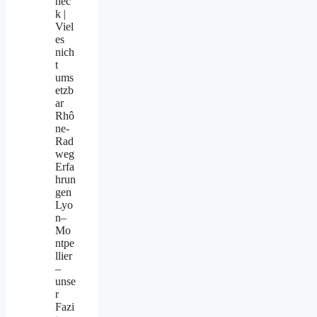
hec
k |
Viel
es
nich
t
ums
etzb
ar
Rhô
ne-
Rad
weg
Erfa
hrun
gen
Lyo
n–
Mo
ntpe
llier
–
unse
r
Fazi