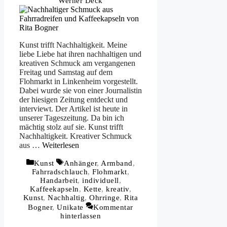
Werner Deck
Kunst trifft Nachhaltigkeit. Meine
liebe Liebe hat ihren nachhaltigen und
kreativen Schmuck am vergangenen
Freitag und Samstag auf dem
Flohmarkt in Linkenheim vorgestellt.
Dabei wurde sie von einer Journalistin
der hiesigen Zeitung entdeckt und
interviewt. Der Artikel ist heute in
unserer Tageszeitung. Da bin ich
mächtig stolz auf sie. Kunst trifft
Nachhaltigkeit. Kreativer Schmuck
aus …
Weiterlesen
Kategorien
Schlagwörter
Kunst
Anhänger
,
Armband
,
Fahrradschlauch
,
Flohmarkt
,
Handarbeit
,
individuell
,
Kaffeekapseln
,
Kette
,
kreativ
,
Kunst
,
Nachhaltig
,
Ohrringe
,
Rita
Bogner
,
Unikate
Kommentar
hinterlassen