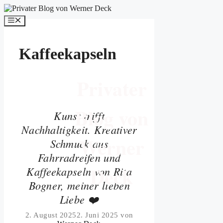
Zum
Inhalt
Menü
springen
Kaffeekapseln
Privater
Blog von
Kunst trifft
Nachhaltigkeit. Kreativer
Werner
Schmuck aus
Fahrradreifen und
Deck
Kaffeekapseln von Rita
Bogner, meiner lieben
Liebe ❤️
2. August 2025
2. Juni 2025
von