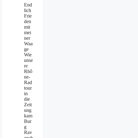
End
lich
Frie
den
mit
mei
ner
Waa
ge
Wie
unse
re
Rhô
ne-
Rad
tour
in
die
Zeit
ung
kam
Bur
g
Rav
ensb