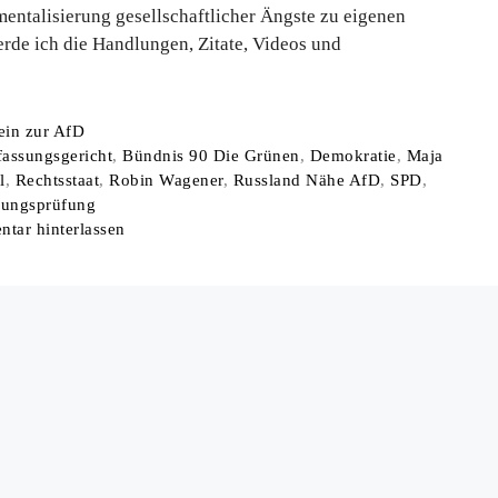
mentalisierung gesellschaftlicher Ängste zu eigenen
erde ich die Handlungen, Zitate, Videos und
tegorien
ein zur AfD
assungsgericht
,
Bündnis 90 Die Grünen
,
Demokratie
,
Maja
l
,
Rechtsstaat
,
Robin Wagener
,
Russland Nähe AfD
,
SPD
,
sungsprüfung
tar hinterlassen