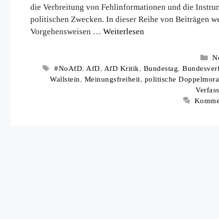
die Verbreitung von Fehlinformationen und die Instru
politischen Zwecken. In dieser Reihe von Beiträgen w
Vorgehensweisen …
Weiterlesen
Ka
N
Schlagwörter
#NoAfD
,
AfD
,
AfD Kritik
,
Bundestag
,
Bundesverf
Wallstein
,
Meinungsfreiheit
,
politische Doppelmora
Verfas
Kommen