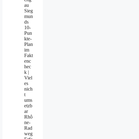
au
Sieg
mun
ds
10-
Pun
kte-
Plan
im
Fakt
enc
hec
k |
Viel
es
nich
t
ums
etzb
ar
Rhô
ne-
Rad
weg