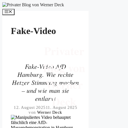
Zum
Inhalt
Menü
springen
Fake-Video
Privater
Blog von
Fake-Video AfD
Hamburg. Wie rechte
Werner
Hetzer Stimmung machen
– und wie man sie
Deck
entlarvt
12. August 2025
11. August 2025
von
Werner Deck