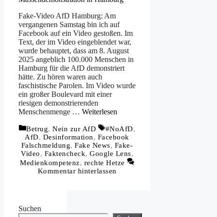
Fake-Video AfD Hamburg: Am
vergangenen Samstag bin ich auf
Facebook auf ein Video gestoßen. Im
Text, der im Video eingeblendet war,
wurde behauptet, dass am 8. August
2025 angeblich 100.000 Menschen in
Hamburg für die AfD demonstriert
hätte. Zu hören waren auch
faschistische Parolen. Im Video wurde
ein großer Boulevard mit einer
riesigen demonstrierenden
Menschenmenge …
Weiterlesen
Kategorien
Schlagwörter
Betrug
,
Nein zur AfD
#NoAfD
,
AfD
,
Desinformation
,
Facebook
Falschmeldung
,
Fake News
,
Fake-
Video
,
Faktencheck
,
Google Lens
,
Medienkompetenz
,
rechte Hetze
Kommentar hinterlassen
Suchen