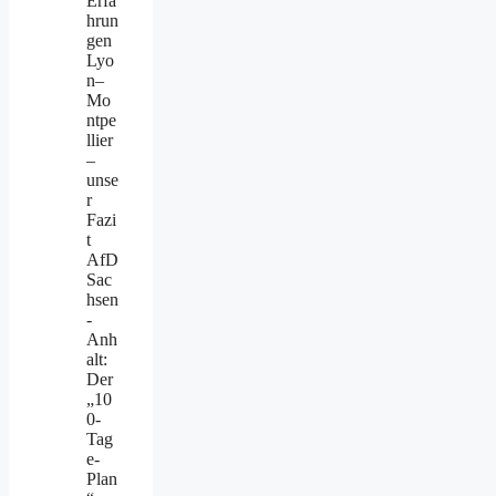
Erfa
hrun
gen
Lyo
n–
Mo
ntpe
llier
–
unse
r
Fazi
t
AfD
Sac
hsen
-
Anh
alt:
Der
„10
0-
Tag
e-
Plan