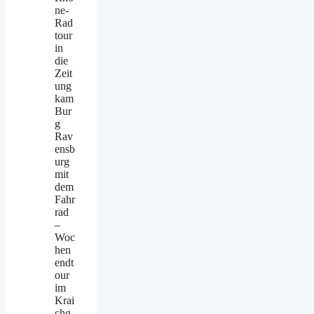
ne-
Rad
tour
in
die
Zeit
ung
kam
Bur
g
Rav
ensb
urg
mit
dem
Fahr
rad
–
Woc
hen
endt
our
im
Krai
chg