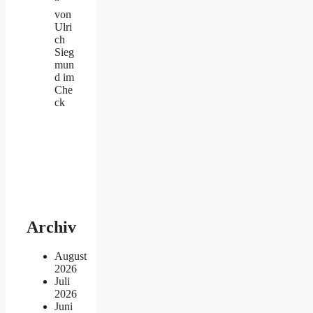
“
von
Ulri
ch
Sieg
mun
d im
Che
ck
Archiv
August
2026
Juli
2026
Juni